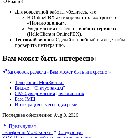
Важно!
Для корректной работы убедитесь, что:
В OnlinePBX активирован только триггер
«Начало звонка»
.
Уведомления включены
в обоих сервисах
(HelloClient и OnlinePBX).
Тестовый звонок:
Сделайте пробный вызов, чтобы
проверить интеграцию.
Вам может быть интересно:
Заголовок раздела «Вам может быть интересно:»
Телефония МоиЗвонки
Виджет “Статус заказа”
СМС-уведомления для клиентов
База IMEI
Интеграция с мессенджерами
Последнее обновление:
Aug 3, 2026
Предыдущая
Телефония МоиЗвонки
Следующая
SMS Центр - провайдер для отправки смс