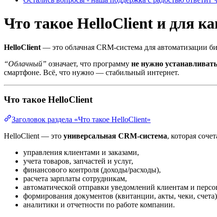
Что такое НelloСlient и для к
HelloClient
— это облачная СRM-система для автоматизации би
“Облачный”
означает, что программу
не нужно устанавливат
смартфоне. Всё, что нужно — стабильный интернет.
Что такое HelloClient
Заголовок раздела «Что такое HelloClient»
HelloClient — это
универсальная CRM-система
, которая соче
управления клиентами и заказами,
учета товаров, запчастей и услуг,
финансового контроля (доходы/расходы),
расчета зарплаты сотрудникам,
автоматической отправки уведомлений клиентам и персо
формирования документов (квитанции, акты, чеки, счета)
аналитики и отчетности по работе компании.