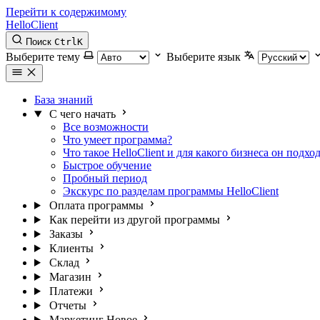
Перейти к содержимому
HelloClient
Поиск
Ctrl
K
Выберите тему
Выберите язык
База знаний
С чего начать
Все возможности
Что умеет программа?
Что такое НelloСlient и для какого бизнеса он подхо
Быстрое обучение
Пробный период
Экскурс по разделам программы HelloClient
Оплата программы
Как перейти из другой программы
Заказы
Клиенты
Склад
Магазин
Платежи
Отчеты
Маркетинг
Новое