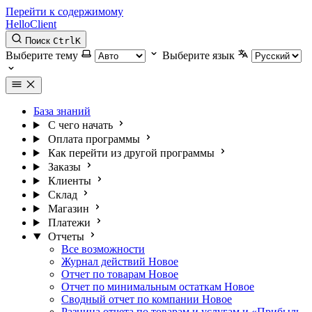
Перейти к содержимому
HelloClient
Поиск
Ctrl
K
Выберите тему
Выберите язык
База знаний
С чего начать
Оплата программы
Как перейти из другой программы
Заказы
Клиенты
Склад
Магазин
Платежи
Отчеты
Все возможности
Журнал действий
Новое
Отчет по товарам
Новое
Отчет по минимальным остаткам
Новое
Сводный отчет по компании
Новое
Разница отчета по товарам и услугам и «Прибыль