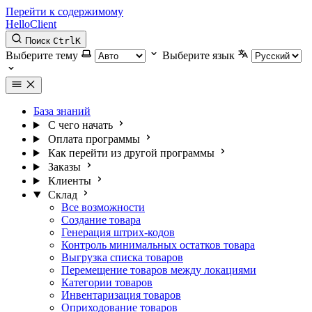
Перейти к содержимому
HelloClient
Поиск
Ctrl
K
Выберите тему
Выберите язык
База знаний
С чего начать
Оплата программы
Как перейти из другой программы
Заказы
Клиенты
Склад
Все возможности
Создание товара
Генерация штрих-кодов
Контроль минимальных остатков товара
Выгрузка списка товаров
Перемещение товаров между локациями
Категории товаров
Инвентаризация товаров
Оприходование товаров