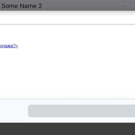
родажи?»