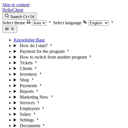
Skip to content
HelloClient
Search
Ctrl
K
Select theme
Select language
Knowledge Base
How do I start?
Payment for the program
How to switch from another program
Tickets
Clients
Inventory
Shop
Payments
Reports
Marketing
New
Services
Employees
Salary
Settings
Documents